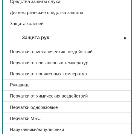
Средства защиты слуха
Костюм «Весна 1», куртка/
Диэлектрические средства защиты
брюки, тк.Смесовая,
Защита коленей
(васильковый/серый), СОП |
Защита рук
(ЧЗ)
Перчатки от механических воздействий
2520,00
₽
Перчатки от повышенных температур
В избранное
Перчатки от пониженных температур
Артикул:
Н/Д
Категории:
Костюмы летние
,
Летняя спецодежда
,
Спецодежда
Рукавицы
Поделиться:
Поделиться в Telegram
Поделиться в
Перчатки от химических воздействий
Whatsapp
Поделиться в Ok
Поделиться в Vk
Перчатки одноразовые
Описание
Доп. информация
Перчатки МБС
КУРТКА:
Нарукавники/напульсники
— куртка удлиненная с супатной застежкой на пуговицы