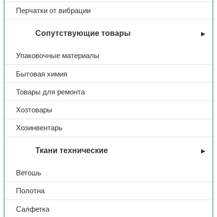
— воротник отложной
— широкие СОП по кокетке
Перчатки от вибрации
— нагрудный карман на правой полочке с отделением для
ручки
Сопутствующие товары
— карманы в швах в нижней части куртки
— на спинке кулиса по талии с эластичной тесьмой
— рукава с манжетами на пуговицах по низу
Упаковочные материалы
— усилительные накладки в области локтей
Бытовая химия
БРЮКИ:
— с накладными карманами на передних половинках
Товары для ремонта
— в области коленей усилительные накладки
— застежка брюк на «молнию»
Хозтовары
— широкие СОП в нижней части брючин
Хозинвентарь
Тип
Костюм
Ткани технические
Комплект
куртка/брюки
Ветошь
Полотна
Название
Весна 1
Салфетка