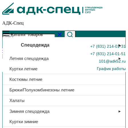
АДК-Спец
Каталог товаров
Спецодежда
+7 (831) 214-01-31
+7 (831) 214-01-51
Летняя спецодежда
101@adk52.ru
Куртки летние
График работы
Главная страница
»
Каталог
»
Костюм «Весна 1», куртка/
Костюмы летние
брюки, тк.Смесовая, (васильковый/серый), СОП | (ЧЗ)
0
Брюки/Полукомбинезоны летние
Халаты
Зимняя спецодежда
Куртки зимние