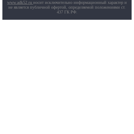
Маркировка противогазов
www.adk52.ru
носит исключительно информационный характер и
Основные ТР ТС, ГОСТ и ТУ
не является публичной офертой, определяемой положениями ст.
Контакты
437 ГК РФ.
О компании
Услуги
Доставка
Полезная информация
Таблица размеров
Маркировка противогазов
Основные ТР ТС, ГОСТ и ТУ
Контакты
© 2026 ООО
«AДК-Спец».
Политика конфиденциальности
Авторизация