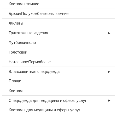
Костюмы зимние
1680,00
₽
Брюки/Полукомбинезоны зимние
В избранное
Жилеты
Артикул:
Н/Д
Категории:
Спецодежда
,
Спецодежда для
медицины и сферы услуг
,
Халаты для медицины и сферы
Трикотажные изделия
услуг
Футболки/поло
Поделиться:
Поделиться в Telegram
Поделиться в
Whatsapp
Поделиться в Ok
Поделиться в Vk
Толстовки
Доп. информация
Нательное/Термобелье
Влагозащитная спецодежда
Тип
Халат
Плащи
Название
Магнолия
Костюм
Спецодежда для медицины и сферы услуг
Ткань
Тиси
Костюмы для медицины и сферы услуг
Цвет
морская волна