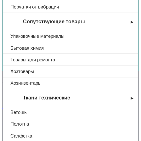
Перчатки от вибрации
Сопутствующие товары
Упаковочные материалы
Бытовая химия
Вы недавно смотрели
Товары для ремонта
Хозтовары
Контакты
Хозинвентарь
Ткани технические
+7 (831) 214-01-31
+7 (831) 214-01-51
Ветошь
101@adk52.ru
Полотна
Салфетка