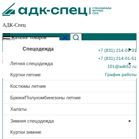
АДК-Спец
Каталог товаров
Спецодежда
+7 (831) 214-01-31
+7 (831) 214-01-51
Летняя спецодежда
101@adk52.ru
Куртки летние
График работы
Главная страница
»
Каталог
»
Халат «Магнолия», тк. Тиси,
Костюмы летние
(морская волна)
0
Брюки/Полукомбинезоны летние
Спецодежда
Халаты
Халат «Магнолия», тк. Тиси,
Зимняя спецодежда
(морская волна)
Куртки зимние