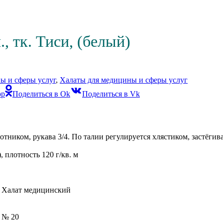
 тк. Тиси, (белый)
ы и сферы услуг
,
Халаты для медицины и сферы услуг
pp
Поделиться в Ok
Поделиться в Vk
тником, рукава 3/4. По талии регулируется хлястиком, застёгив
 плотность 120 г/кв. м
Халат медицинский
№ 20