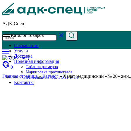
АДК-Спец
Каталог товаров
О компании
Услуги
Доставка
Полезная информация
0
Таблица размеров
Маркировка противогазов
Главная страница
»
Каталог
»
Халат медицинский «№ 20» жен., 
Основные ТР ТС, ГОСТ и ТУ
Контакты