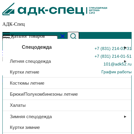
АДК-Спец
Каталог товаров
Спецодежда
+7 (831) 214-01-31
+7 (831) 214-01-51
Летняя спецодежда
101@adk52.ru
Куртки летние
График работы
Главная страница
»
Каталог
»
Костюм «Адель», куртка/брюки,
Костюмы летние
(белый)
0
Брюки/Полукомбинезоны летние
Халаты
Зимняя спецодежда
Куртки зимние