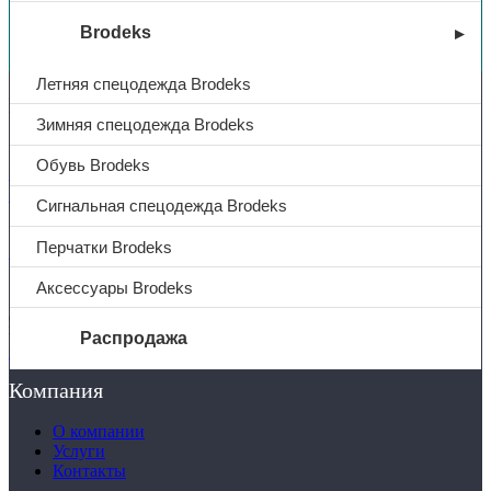
Вы недавно смотрели
Brodeks
Летняя спецодежда Brodeks
Контакты
Зимняя спецодежда Brodeks
Обувь Brodeks
+7 (831) 214-01-31
+7 (831) 214-01-51
Сигнальная спецодежда Brodeks
Перчатки Brodeks
101@adk52.ru
Аксессуары Brodeks
© 2026 ООО «АДК-Спец»
Все права защищены
Распродажа
Политика конфиденциальности
Компания
О компании
Услуги
О компании
Доставка
Услуги
Полезная информация
Контакты
Таблица размеров