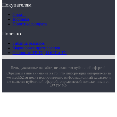
Маркировка противогазов
Покупателям
Основные ТР ТС, ГОСТ и ТУ
Контакты
Оплата
Доставка
Политика возврата
Полезно
Таблица размеров
Маркировка противогазов
Основные ТР ТС, ГОСТ и ТУ
Цены, указанные на сайте, не являются публичной офертой.
Обращаем ваше внимание на то, что информация интернет-сайта
www.adk52.ru
носит исключительно информационный характер и
не является публичной офертой, определяемой положениями ст.
437 ГК РФ.