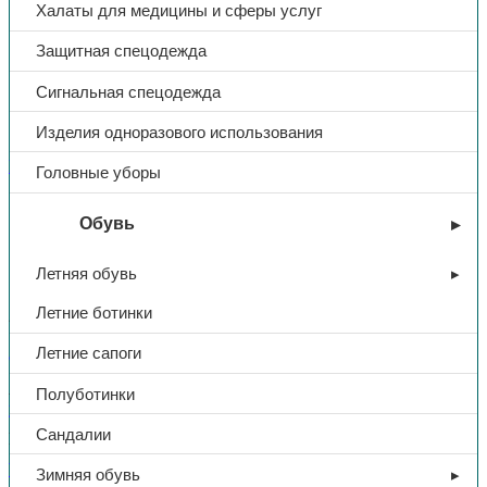
Халаты для медицины и сферы услуг
Защитная спецодежда
Сигнальная спецодежда
Изделия одноразового использования
Костюмы для медицины и сферы услуг
Головные уборы
Костюм «Адель», куртка/
Обувь
брюки, (белый)
Летняя обувь
Летние ботинки
2320,00
₽
Летние сапоги
В избранное
Артикул:
Н/Д
Категории:
Костюмы для медицины и сферы
Полуботинки
услуг
,
Спецодежда
,
Спецодежда для медицины и сферы услуг
Сандалии
Поделиться:
Поделиться в Telegram
Поделиться в
Whatsapp
Поделиться в Ok
Поделиться в Vk
Зимняя обувь