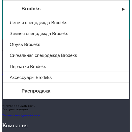
Brodeks
Летняя спецодежда Brodeks
Вы недавно смотрели
Зимняя спецодежда Brodeks
Обувь Brodeks
Контакты
Сигнальная спецодежда Brodeks
Перчатки Brodeks
+7 (831) 214-01-31
+7 (831) 214-01-51
Аксессуары Brodeks
101@adk52.ru
Распродажа
О компании
© 2026 ООО «АДК-Спец»
Все права защищены
Услуги
Политика конфиденциальности
Доставка
Полезная информация
Компания
Таблица размеров