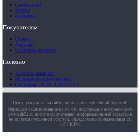
Маркировка противогазов
О компании
Основные ТР ТС, ГОСТ и ТУ
Услуги
Контакты
Контакты
Покупателям
Оплата
Доставка
Политика возврата
Полезно
Таблица размеров
Маркировка противогазов
Основные ТР ТС, ГОСТ и ТУ
Цены, указанные на сайте, не являются публичной офертой.
Обращаем ваше внимание на то, что информация интернет-сайта
www.adk52.ru
носит исключительно информационный характер и
не является публичной офертой, определяемой положениями ст.
437 ГК РФ.