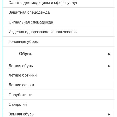
Халаты для медицины и сферы услуг
Защитная спецодежда
Сигнальная спецодежда
Изделия одноразового использования
Костюмы для медицины и сферы услуг
Головные уборы
Костюм «Виктория», куртка/
Обувь
брюки, тк. Смесовая,
Летняя обувь
(бордовый)
Летние ботинки
Летние сапоги
1720,00
₽
Полуботинки
В избранное
Сандалии
Женский рабочий костюм «Виктория» состоит из блузы и
брюк и предназначен для повседневной работы в условиях
Зимняя обувь
общепроизводственных загрязнений. Лёгкая смесовая ткань с