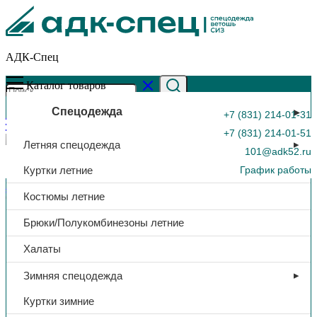
АДК-Спец
Каталог товаров
Спецодежда
+7 (831) 214-01-31
+7 (831) 214-01-51
Летняя спецодежда
101@adk52.ru
Куртки летние
График работы
Главная страница
»
Каталог
»
Костюм «Виктория», куртка/
Костюмы летние
брюки, тк. Смесовая, (бордовый)
0
Брюки/Полукомбинезоны летние
Халаты
Зимняя спецодежда
Куртки зимние