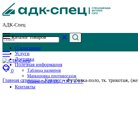
АДК-Спец
Каталог товаров
О компании
Услуги
Доставка
Полезная информация
0
Таблица размеров
Маркировка противогазов
Главная страница
»
Каталог
»
Футболка-поло, тк. трикотаж, (ж
Основные ТР ТС, ГОСТ и ТУ
Контакты