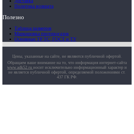
Доставка
Политика возврата
Полезно
Таблица размеров
Маркировка противогазов
Основные ТР ТС, ГОСТ и ТУ
Цены, указанные на сайте, не являются публичной офертой.
Обращаем ваше внимание на то, что информация интернет-сайта
www.adk52.ru
носит исключительно информационный характер и
не является публичной офертой, определяемой положениями ст.
437 ГК РФ.
О компании
Услуги
Доставка