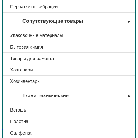
Перчатки от вибрации
Сопутствующие товары
Упаковочные материалы
Бытовая химия
Товары для ремонта
Хозтовары
Влагозащитная спецодежда
Хозинвентарь
Костюм влагозащитный,
Ткани технические
куртка/брюки, тк. нейлон с
Ветошь
ПВХ, (зеленый)
Полотна
В избранное
Салфетка