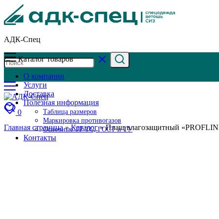
АДК-Спец
Каталог товаров
О компании
Услуги
Доставка
Полезная информация
0
Таблица размеров
Маркировка противогазов
Главная страница
»
Каталог
»
Плащ влагозащитный «PROFLINE 
Основные ТР ТС, ГОСТ и ТУ
Контакты