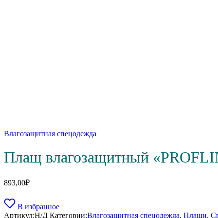
Влагозащитная спецодежда
Плащ влагозащитный «PROFLINE
893,00
₽
В избранное
Артикул:
Н/Д
Категории:
Влагозащитная спецодежда
,
Плащи
,
С