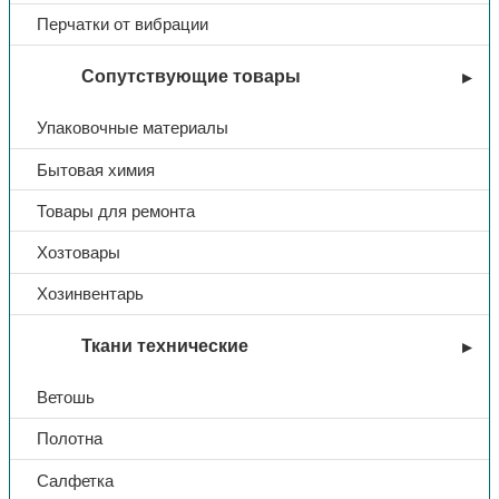
Название
Стандарт
Перчатки от вибрации
Ткань
нейлон с ПВХ
Сопутствующие товары
Упаковочные материалы
Плотность
210
Бытовая химия
Цвет
синий
Товары для ремонта
Хозтовары
Хозинвентарь
Ткани технические
Ветошь
Полотна
Салфетка