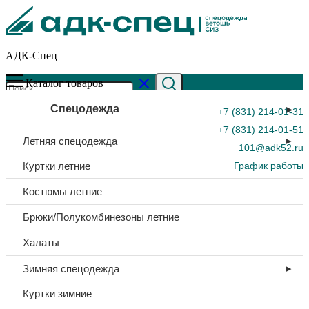
АДК-Спец
Каталог товаров
Спецодежда
+7 (831) 214-01-31
+7 (831) 214-01-51
Летняя спецодежда
101@adk52.ru
Куртки летние
График работы
Главная страница
»
Каталог
»
Плащ влагозащитный
Костюмы летние
«Стандарт», нейлон с ПВХ, 210 гр/м², синий
0
Брюки/Полукомбинезоны летние
Халаты
Зимняя спецодежда
Куртки зимние