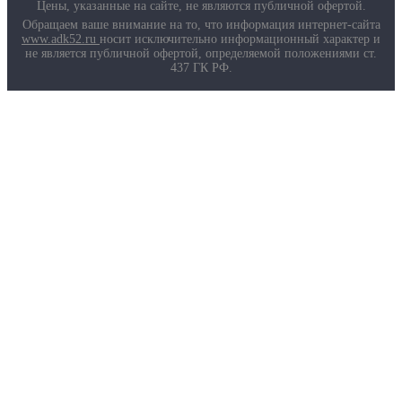
Маркировка противогазов
Цены, указанные на сайте, не являются публичной офертой.
Основные ТР ТС, ГОСТ и ТУ
Обращаем ваше внимание на то, что информация интернет-сайта
Контакты
www.adk52.ru
носит исключительно информационный характер и
не является публичной офертой, определяемой положениями ст.
437 ГК РФ.
О компании
Услуги
Доставка
Полезная информация
Таблица размеров
Маркировка противогазов
Основные ТР ТС, ГОСТ и ТУ
Контакты
© 2026 ООО
«AДК-Спец».
Политика конфиденциальности
Авторизация