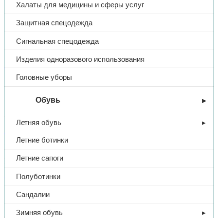
Халаты для медицины и сферы услуг
Защитная спецодежда
Сигнальная спецодежда
Изделия одноразового использования
Защитная спецодежда
Головные уборы
Фартук брезентовый, 480г/м2
Обувь
306,00
₽
Летняя обувь
В избранное
Летние ботинки
Категории:
Защитная спецодежда
,
Спецодежда
Летние сапоги
Поделиться:
Поделиться в Telegram
Поделиться в
Whatsapp
Поделиться в Ok
Поделиться в Vk
Полуботинки
Описание
Сандалии
Доп. информация
Зимняя обувь
с замкнутой шейной бретелью, боковыми завязками на линии