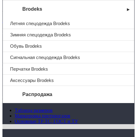
Brodeks
© 2026 ООО «АДК-Спец»
Все права защищены
Политика конфиденциальности
Летняя спецодежда Brodeks
Компания
Зимняя спецодежда Brodeks
О компании
Обувь Brodeks
Услуги
Контакты
Сигнальная спецодежда Brodeks
Покупателям
Перчатки Brodeks
Оплата
Аксессуары Brodeks
Доставка
Политика возврата
Распродажа
Полезно
Таблица размеров
О компании
Маркировка противогазов
Услуги
Основные ТР ТС, ГОСТ и ТУ
Доставка
Полезная информация
Таблица размеров