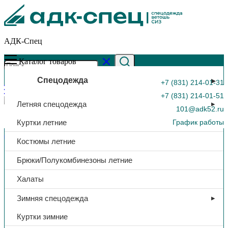
АДК-Спец
Каталог товаров
Спецодежда
+7 (831) 214-01-31
+7 (831) 214-01-51
Летняя спецодежда
101@adk52.ru
Куртки летние
График работы
Главная страница
»
Каталог
»
Фартук брезентовый, 480г/м2
Костюмы летние
0
Брюки/Полукомбинезоны летние
Халаты
Зимняя спецодежда
Куртки зимние