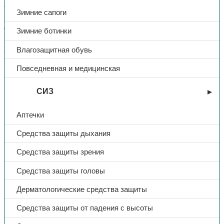
талии
Зимние сапоги
рекомендуется для работы с грубыми материалами
дополнительная защита от искр, брызг расплавленного
Зимние ботинки
металла
рекомендуется эксплуатировать в комплекте с костюмом
Влагозащитная обувь
Сварщика
материал: брезент 480 г/м2
Повседневная и медицинская
Тип
Фартук
СИЗ
Материал
брезент
Аптечки
Средства защиты дыхания
Плотность
480
Средства защиты зрения
Средства защиты головы
Дерматологические средства защиты
Средства защиты от падения с высоты