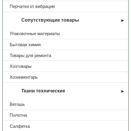
Перчатки от вибрации
Сопутствующие товары
Упаковочные материалы
Бытовая химия
Товары для ремонта
Вы недавно смотрели
Хозтовары
Хозинвентарь
Контакты
Ткани технические
+7 (831) 214-01-31
Ветошь
+7 (831) 214-01-51
Полотна
101@adk52.ru
Салфетка