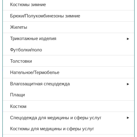
Костюмы зимние
Брюки/Полукомбинезоны зимние
Жилеты
Трикотажные изделия
Футболки/поло
Толстовки
Защитная спецодежда
Нательное/Термобелье
Фартук спилковый, (серый)
Влагозащитная спецодежда
Плащи
1980,00
₽
Костюм
В избранное
Спецодежда для медицины и сферы услуг
Категории:
Защитная спецодежда
,
Спецодежда
Поделиться:
Поделиться в Telegram
Поделиться в
Костюмы для медицины и сферы услуг
Whatsapp
Поделиться в Ok
Поделиться в Vk