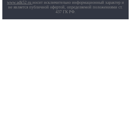
Маркировка противогазов
www.adk52.ru
носит исключительно информационный характер и
Основные ТР ТС, ГОСТ и ТУ
не является публичной офертой, определяемой положениями ст.
Контакты
437 ГК РФ.
О компании
Услуги
Доставка
Полезная информация
Таблица размеров
Маркировка противогазов
Основные ТР ТС, ГОСТ и ТУ
Контакты
© 2026 ООО
«AДК-Спец».
Политика конфиденциальности
Авторизация