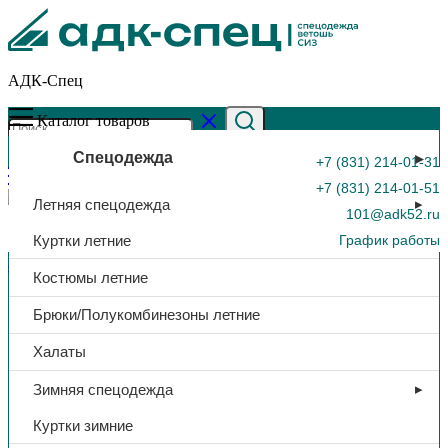
АДК-Спец
Каталог товаров
Спецодежда
+7 (831) 214-01-31
+7 (831) 214-01-51
Летняя спецодежда
101@adk52.ru
Куртки летние
График работы
Главная страница
»
Каталог
»
Фартук спилковый, (серый)
Костюмы летние
0
Брюки/Полукомбинезоны летние
Халаты
Зимняя спецодежда
Куртки зимние