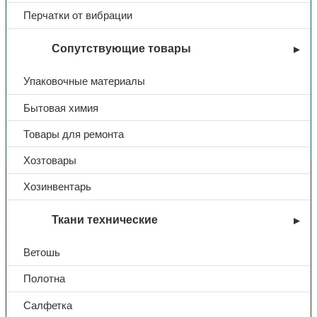
Перчатки от вибрации
Сопутствующие товары
Упаковочные материалы
Бытовая химия
Вы недавно смотрели
Товары для ремонта
Хозтовары
Контакты
Хозинвентарь
Ткани технические
+7 (831) 214-01-31
+7 (831) 214-01-51
Ветошь
101@adk52.ru
Полотна
Салфетка