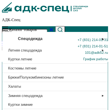
АДК-Спец
Каталог товаров
Спецодежда
+7 (831) 214-01-31
+7 (831) 214-01-51
Летняя спецодежда
101@adk52.ru
Куртки летние
График работы
Главная страница
»
Каталог
»
Полукомбинезон утеп.
Костюмы летние
«Фаворит», тк. Балтекс, (т.серый)
0
Брюки/Полукомбинезоны летние
Халаты
Зимняя спецодежда
Куртки зимние