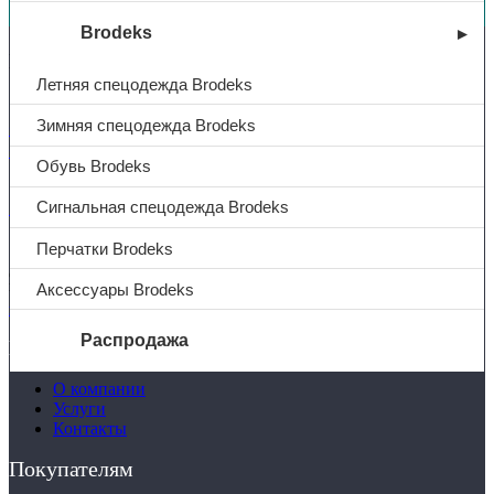
Brodeks
Контакты
Летняя спецодежда Brodeks
Зимняя спецодежда Brodeks
+7 (831) 214-01-31
+7 (831) 214-01-51
Обувь Brodeks
Сигнальная спецодежда Brodeks
101@adk52.ru
Перчатки Brodeks
© 2026 ООО «АДК-Спец»
Аксессуары Brodeks
Все права защищены
Политика конфиденциальности
Распродажа
Компания
О компании
О компании
Услуги
Услуги
Контакты
Доставка
Полезная информация
Покупателям
Таблица размеров