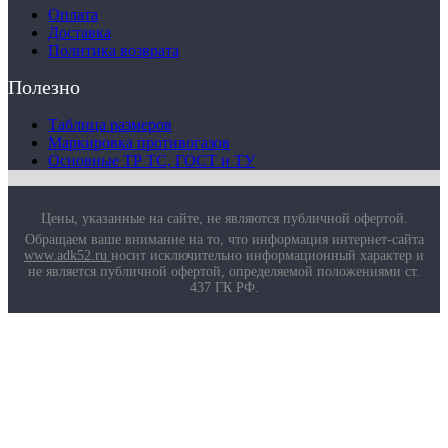
Маркировка противогазов
Оплата
Основные ТР ТС, ГОСТ и ТУ
Доставка
Контакты
Политика возврата
Полезно
Таблица размеров
Маркировка противогазов
Основные ТР ТС, ГОСТ и ТУ
Цены, указанные на сайте, не являются публичной офертой.
Обращаем ваше внимание на то, что информация интернет-сайта
www.adk52.ru
носит исключительно информационный характер и
не является публичной офертой, определяемой положениями ст.
437 ГК РФ.
О компании
Услуги