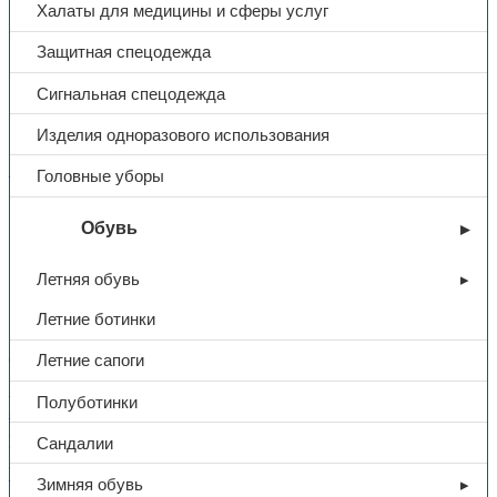
Халаты для медицины и сферы услуг
Защитная спецодежда
Сигнальная спецодежда
Изделия одноразового использования
Брюки/Полукомбинезоны зимние
Головные уборы
Полукомбинезон утеп.
Обувь
«Фаворит», тк. Балтекс,
Летняя обувь
(т.серый)
Летние ботинки
Летние сапоги
В избранное
Артикул:
Н/Д
Категории:
Брюки/Полукомбинезоны зимние
,
Полуботинки
Зимняя спецодежда
,
Спецодежда
Поделиться:
Поделиться в Telegram
Поделиться в
Сандалии
Whatsapp
Поделиться в Ok
Поделиться в Vk
Зимняя обувь