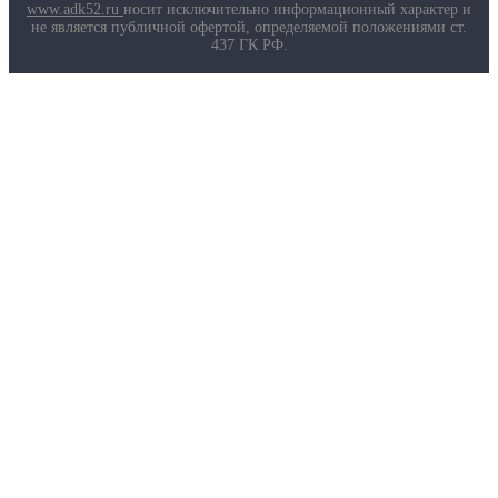
Маркировка противогазов
www.adk52.ru
носит исключительно информационный характер и
Основные ТР ТС, ГОСТ и ТУ
не является публичной офертой, определяемой положениями ст.
Контакты
437 ГК РФ.
О компании
Услуги
Доставка
Полезная информация
Таблица размеров
Маркировка противогазов
Основные ТР ТС, ГОСТ и ТУ
Контакты
© 2026 ООО
«AДК-Спец».
Политика конфиденциальности
Авторизация