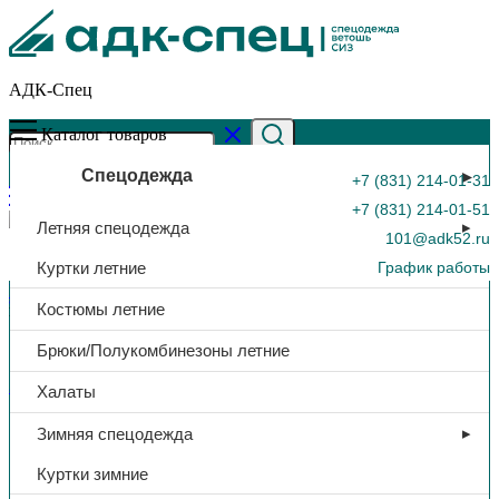
АДК-Спец
Каталог товаров
Спецодежда
+7 (831) 214-01-31
+7 (831) 214-01-51
Летняя спецодежда
101@adk52.ru
Куртки летние
График работы
Главная страница
»
Каталог
»
Костюм утеп. «Нефтяник»,
Костюмы летние
куртка/пк, тк. Смесовая с антистат. нитью, (синий)
0
Брюки/Полукомбинезоны летние
Зимняя спецодежда
Халаты
Костюм утеп. «Нефтяник»,
Зимняя спецодежда
куртка/пк, тк. Смесовая с
Куртки зимние