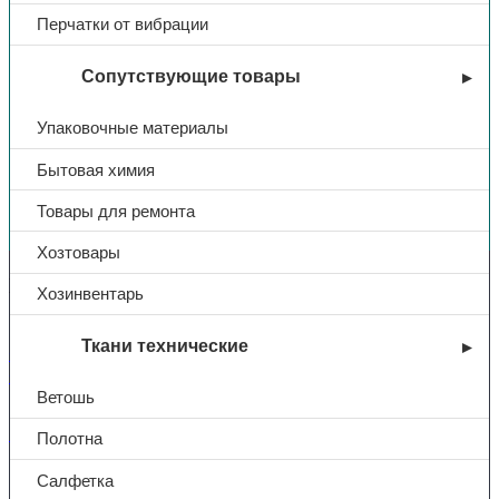
Перчатки от вибрации
Сопутствующие товары
Упаковочные материалы
Бытовая химия
Вы недавно смотрели
Товары для ремонта
Хозтовары
Контакты
Хозинвентарь
Ткани технические
+7 (831) 214-01-31
+7 (831) 214-01-51
Ветошь
101@adk52.ru
Полотна
Салфетка