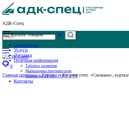
АДК-Спец
Каталог товаров
О компании
Услуги
Доставка
Полезная информация
0
Таблица размеров
Маркировка противогазов
Главная страница
»
Каталог
»
Костюм утеп. «Снежана», куртка/
Основные ТР ТС, ГОСТ и ТУ
Контакты