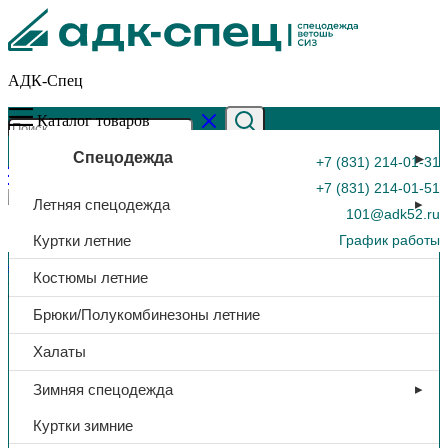
АДК-Спец
Каталог товаров
Спецодежда
+7 (831) 214-01-31
+7 (831) 214-01-51
Летняя спецодежда
101@adk52.ru
Куртки летние
График работы
Главная страница
»
Каталог
»
Костюм утеп. «Титан-Ультра»,
Костюмы летние
куртка/пк, тк.Смесовая, (т.синий/васильковый), 240 гр/м²,
0
СОП
Брюки/Полукомбинезоны летние
Халаты
Зимняя спецодежда
Куртки зимние