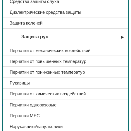
Средства защиты слуха
Диэлектрические средства защиты
Защита коленей
Защита рук
Перчатки от механических воздействий
Перчатки от повышенных температур
Перчатки от пониженных температур
Рукавицы
Перчатки от химических воздействий
Зимняя спецодежда
Перчатки одноразовые
Костюм утеп. «Титан-Ультра»,
Перчатки МБС
куртка/пк, тк.Смесовая,
Нарукавники/напульсники