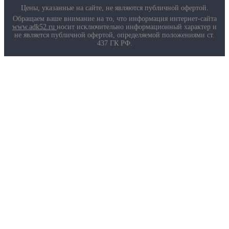
Цены, указанные на сайте, не являются публичной офертой.
Обращаем ваше внимание на то, что информация интернет-сайта
www.adk52.ru
носит исключительно информационный характер и
не является публичной офертой, определяемой положениями ст.
437 ГК РФ.
О компании
Услуги
Доставка
Полезная информация
Таблица размеров
Маркировка противогазов
Основные ТР ТС, ГОСТ и ТУ
Контакты
© 2026 ООО
«AДК-Спец».
Политика конфиденциальности