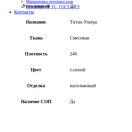
Маркировка противогазов
Утепленный
Да
Основные ТР ТС, ГОСТ и ТУ
Контакты
Название
Титан-Ультра
Ткань
Смесовая
Плотность
240
Цвет
т.синий
Отделка
васильковый
Наличие СОП
Да