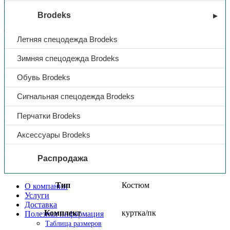
— на полочках расположены два нагрудных кармана с
фигурными клапанами
Brodeks
нижние объемные карманы с клапаном
— верхний воротник выполнен из искусственного меха
капюшон пристегивается на четыре кнопки
Летняя спецодежда Brodeks
с изнаночной стороны куртки по линии талии настрочена
кулиска
Зимняя спецодежда Brodeks
внутренний карман на липучке, на кармане расположена
этикетка ФИО
Обувь Brodeks
ПОЛУКОМБИНЕЗОН:
Сигнальная спецодежда Brodeks
прямого силуэта с центральной застёжкой на тесьму «молния»
передние части полукомбинезона с накладными карманами
Перчатки Brodeks
боковые карманы с наклонным входом
на правую заднюю часть полукомбинезона настрочен
Аксессуары Brodeks
накладной карман
на левую переднюю половинку подкладки в области груди
настрочена этикетка
Распродажа
Тип
Костюм
О компании
Услуги
Доставка
Комплект
куртка/пк
Полезная информация
Таблица размеров