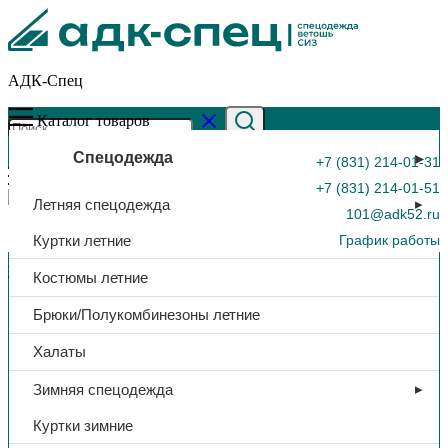
АДК-Спец
Каталог товаров
Спецодежда
+7 (831) 214-01-31
+7 (831) 214-01-51
Летняя спецодежда
101@adk52.ru
Куртки летние
График работы
Главная страница
»
Каталог
»
Куртка «Премиум»
Костюмы летние
тк.Мембрана, (т.серый меланж/черный)
0
Брюки/Полукомбинезоны летние
Халаты
Зимняя спецодежда
Куртки зимние