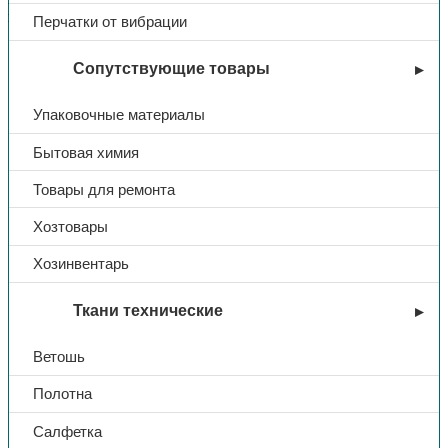
ветрозащитой
Перчатки от вибрации
Сопутствующие товары
Тип
Куртка
Упаковочные материалы
Название
Премиум
Бытовая химия
Ткань
Мембрана
Товары для ремонта
Хозтовары
Цвет
т.серый меланж
Хозинвентарь
Отделка
черный
Ткани технические
Ветошь
Полотна
Салфетка