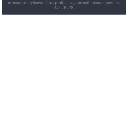
не является публичной офертой, определяемой положениями ст.
437 ГК РФ.
О компании
Услуги
Доставка
Полезная информация
Таблица размеров
Маркировка противогазов
Основные ТР ТС, ГОСТ и ТУ
Контакты
© 2026 ООО
«AДК-Спец».
Политика конфиденциальности
Авторизация