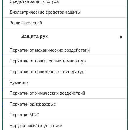
Средства защиты слуха
Куртка «Премиум»
Диэлектрические средства защиты
тк.Мембрана, (т.серый меланж/
Защита коленей
черный)
Защита рук
7230,00
₽
Перчатки от механических воздействий
В избранное
Перчатки от повышенных температур
Куртка — прямого силуэта, с утеплённым капюшоном и
Перчатки от пониженных температур
ветрозащитой
Рукавицы
Артикул:
Н/Д
Категории:
Зимняя спецодежда
,
Куртки зимние
,
Спецодежда
Перчатки от химических воздействий
Поделиться:
Поделиться в Telegram
Поделиться в
Перчатки одноразовые
Whatsapp
Поделиться в Ok
Поделиться в Vk
Описание
Перчатки МБС
Доп. информация
Нарукавники/напульсники
Куртка — прямого силуэта, с утеплённым капюшоном и