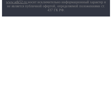
www.adk52.ru
носит исключительно информационный характер и
не является публичной офертой, определяемой положениями ст.
437 ГК РФ.
О компании
Услуги
Доставка
Полезная информация
Таблица размеров
Маркировка противогазов
Основные ТР ТС, ГОСТ и ТУ
Контакты
© 2026 ООО
«AДК-Спец».
Политика конфиденциальности
Авторизация