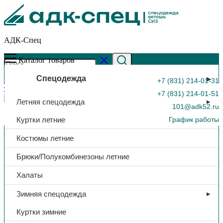
АДК-Спец
Каталог товаров
Спецодежда
+7 (831) 214-01-31
+7 (831) 214-01-51
Летняя спецодежда
101@adk52.ru
Куртки летние
График работы
Главная страница
»
Каталог
»
Куртка утеп. «Актив», тк. флис,
Костюмы летние
(синий)
0
Брюки/Полукомбинезоны летние
Халаты
Зимняя спецодежда
Куртки зимние