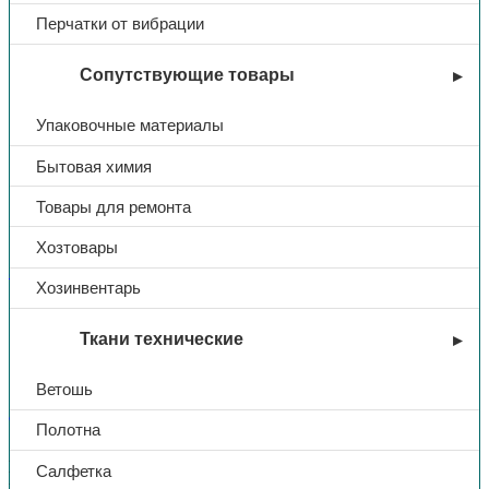
Перчатки от вибрации
Сопутствующие товары
Упаковочные материалы
Бытовая химия
Товары для ремонта
Хозтовары
Зимняя спецодежда
Хозинвентарь
Куртка утеп. «Актив», тк.
Ткани технические
флис, (синий)
Ветошь
В избранное
Полотна
Куртка прямого силуэта с центальной застежкой на молнию, с
Салфетка
рукавом реглан, с воротником-стойка, с притачным поясом, с