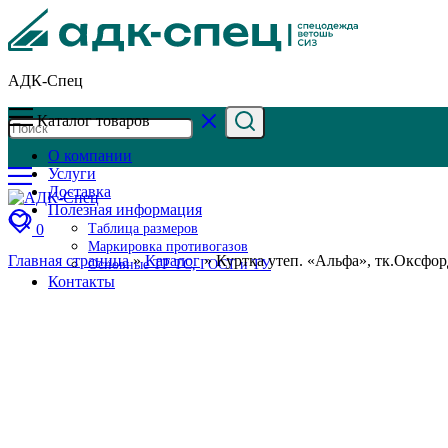
АДК-Спец
Каталог товаров
О компании
Услуги
Доставка
Полезная информация
0
Таблица размеров
Маркировка противогазов
Главная страница
»
Каталог
»
Куртка утеп. «Альфа», тк.Оксфор
Основные ТР ТС, ГОСТ и ТУ
Контакты