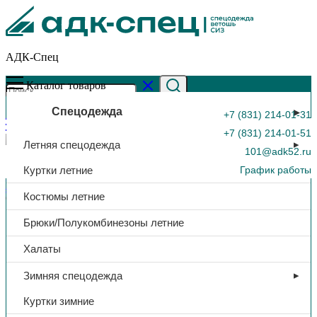
АДК-Спец
Каталог товаров
Спецодежда
+7 (831) 214-01-31
+7 (831) 214-01-51
Летняя спецодежда
101@adk52.ru
Куртки летние
График работы
Главная страница
»
Каталог
»
Куртка утеп. «Меркурий», тк.
Костюмы летние
флис, (серый)
0
Брюки/Полукомбинезоны летние
Халаты
Зимняя спецодежда
Куртки зимние