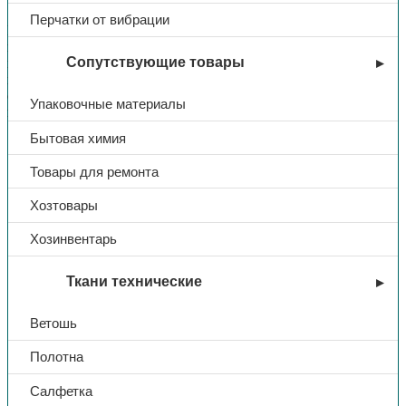
Перчатки от вибрации
Мужская утеплённая куртка «Меркурий» из плотного флиса
предназначена для работы и активного отдыха в тёплый сезон
Сопутствующие товары
и в межсезонье. Прямой силуэт, удобный капюшон и
центральная застёжка на молнии обеспечивают комфорт и
свободу движений, а плотность материала 280 г/м² даёт
Упаковочные материалы
приятное тепло при понижении температуры.
Бытовая химия
Тип
Куртка
Товары для ремонта
Хозтовары
Утепленный
Да
Хозинвентарь
Название
Меркурий
Ткани технические
Ткань
флис
Ветошь
Цвет
серый
Полотна
Салфетка