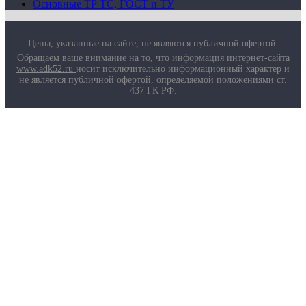
Основные ТР ТС, ГОСТ и ТУ
Цены, указанные на сайте, не являются публичной офертой.
Обращаем ваше внимание на то, что информация интернет-сайта
www.adk52.ru
носит исключительно информационный характер и
не является публичной офертой, определяемой положениями ст.
437 ГК РФ.
О компании
Услуги
Доставка
Полезная информация
Таблица размеров
Маркировка противогазов
Основные ТР ТС, ГОСТ и ТУ
Контакты
© 2026 ООО
«AДК-Спец».