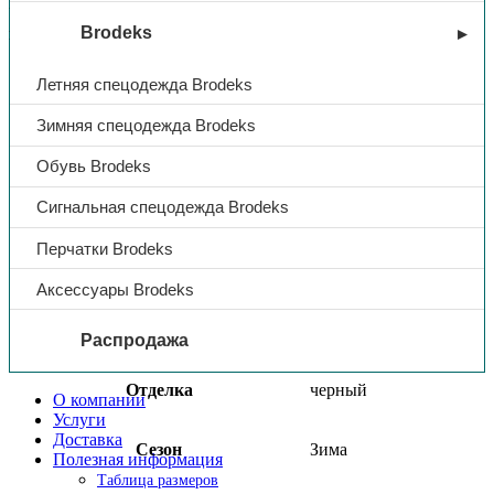
Универсальный вариант, как для работы, так и для
Brodeks
повседневной носки.
Летняя спецодежда Brodeks
Тип
Куртка
Зимняя спецодежда Brodeks
Утепленный
Да
Обувь Brodeks
Сигнальная спецодежда Brodeks
Название
СИТИ
Перчатки Brodeks
Ткань
Дюспо
Аксессуары Brodeks
Цвет
т.синий
Распродажа
Отделка
черный
О компании
Услуги
Доставка
Сезон
Зима
Полезная информация
Таблица размеров