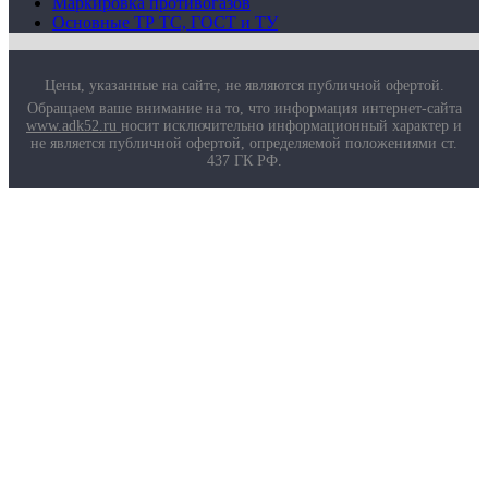
Маркировка противогазов
Основные ТР ТС, ГОСТ и ТУ
Цены, указанные на сайте, не являются публичной офертой.
Обращаем ваше внимание на то, что информация интернет-сайта
www.adk52.ru
носит исключительно информационный характер и
не является публичной офертой, определяемой положениями ст.
437 ГК РФ.
О компании
Услуги
Доставка
Полезная информация
Таблица размеров
Маркировка противогазов
Основные ТР ТС, ГОСТ и ТУ
Контакты
© 2026 ООО
«AДК-Спец».