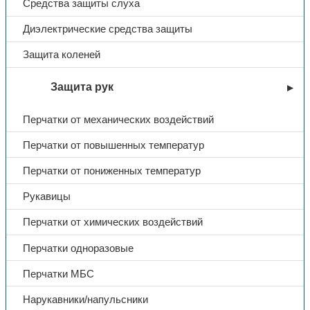
Средства защиты слуха
Диэлектрические средства защиты
Защита коленей
Защита рук
Перчатки от механических воздействий
Перчатки от повышенных температур
Перчатки от пониженных температур
Рукавицы
Перчатки от химических воздействий
Зимняя спецодежда
Перчатки одноразовые
Куртка утеп. «СИТИ»,
Перчатки МБС
тк.Дюспо, (т.синий/черный) |
Нарукавники/напульсники