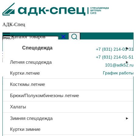
АДК-Спец
Каталог товаров
Спецодежда
+7 (831) 214-01-31
+7 (831) 214-01-51
Летняя спецодежда
101@adk52.ru
Куртки летние
График работы
Главная страница
»
Каталог
»
Куртка утеп. «СИТИ»,
Костюмы летние
тк.Дюспо, (т.синий/черный) | (ЧЗ)
0
Брюки/Полукомбинезоны летние
Халаты
Зимняя спецодежда
Куртки зимние