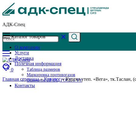
АДК-Спец
Каталог товаров
О компании
Услуги
Доставка
Полезная информация
0
Таблица размеров
Маркировка противогазов
Главная страница
»
Каталог
»
Куртка утеп. «Вега», тк.Таслан, 
Основные ТР ТС, ГОСТ и ТУ
Контакты