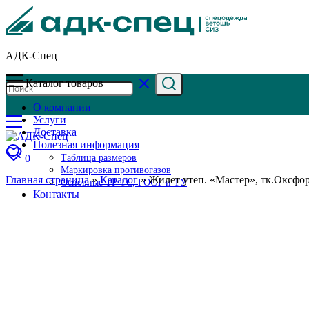
АДК-Спец
Каталог товаров
О компании
Услуги
Доставка
Полезная информация
0
Таблица размеров
Маркировка противогазов
Главная страница
»
Каталог
»
Жилет утеп. «Мастер», тк.Оксфор
Основные ТР ТС, ГОСТ и ТУ
Контакты