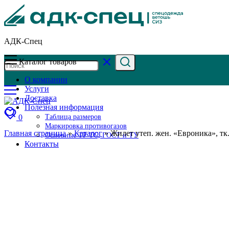
АДК-Спец
Каталог товаров
О компании
Услуги
Доставка
Полезная информация
0
Таблица размеров
Маркировка противогазов
Главная страница
»
Каталог
»
Жилет утеп. жен. «Евроника», тк
Основные ТР ТС, ГОСТ и ТУ
Контакты