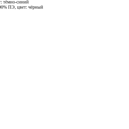
т: тёмно-синий
00% ПЭ, цвет: чёрный