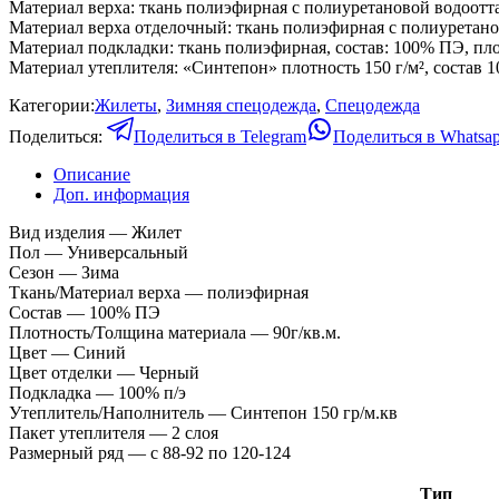
Материал верха: ткань полиэфирная с полиуретановой водоотт
Материал верха отделочный: ткань полиэфирная с полиуретано
Материал подкладки: ткань полиэфирная, состав: 100% ПЭ, пло
Материал утеплителя: «Синтепон» плотность 150 г/м², состав 
Категории:
Жилеты
,
Зимняя спецодежда
,
Спецодежда
Поделиться:
Поделиться в Telegram
Поделиться в Whatsa
Описание
Доп. информация
Вид изделия — Жилет
Пол — Универсальный
Сезон — Зима
Ткань/Материал верха — полиэфирная
Состав — 100% ПЭ
Плотность/Толщина материала — 90г/кв.м.
Цвет — Синий
Цвет отделки — Черный
Подкладка — 100% п/э
Утеплитель/Наполнитель — Синтепон 150 гр/м.кв
Пакет утеплителя — 2 слоя
Размерный ряд — с 88-92 по 120-124
Тип