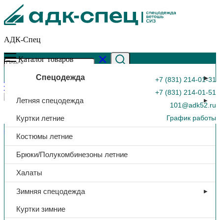
АДК-Спец
Каталог товаров
Спецодежда
+7 (831) 214-01-31
+7 (831) 214-01-51
Летняя спецодежда
101@adk52.ru
Куртки летние
График работы
Главная страница
»
Каталог
»
Напульсники «Дайнима», 15 см
Костюмы летние
0
Брюки/Полукомбинезоны летние
Халаты
Зимняя спецодежда
Куртки зимние