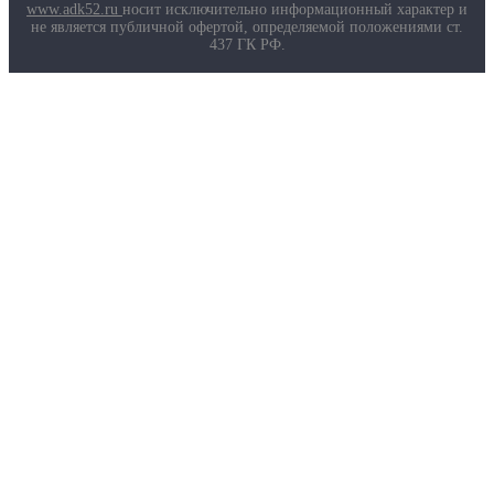
Маркировка противогазов
www.adk52.ru
носит исключительно информационный характер и
Основные ТР ТС, ГОСТ и ТУ
не является публичной офертой, определяемой положениями ст.
Контакты
437 ГК РФ.
О компании
Услуги
Доставка
Полезная информация
Таблица размеров
Маркировка противогазов
Основные ТР ТС, ГОСТ и ТУ
Контакты
© 2026 ООО
«AДК-Спец».
Политика конфиденциальности
Авторизация