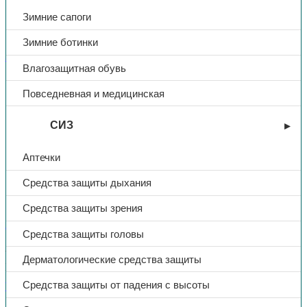
Зимние сапоги
Зимние ботинки
Защита рук
Влагозащитная обувь
Перчатки «Гранат», полное
Повседневная и медицинская
нитриловое покрытие, МБС,
СИЗ
КЩС, р. 10, красный, арт. KS-
Аптечки
9105
Средства защиты дыхания
122,00
₽
Средства защиты зрения
Средства защиты головы
В избранное
Артикул:
KS-9105
Категории:
Защита рук
,
Перчатки МБС
Дерматологические средства защиты
Поделиться:
Поделиться в Telegram
Поделиться в
Средства защиты от падения с высоты
Whatsapp
Поделиться в Ok
Поделиться в Vk