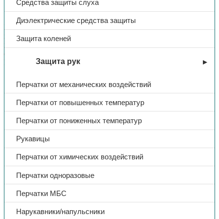
Описание
Средства защиты слуха
Доп. информация
Диэлектрические средства защиты
Перчатки Гранат применяются в химической,
нефтегазодобывающей промышленности, на
Защита коленей
перерабатывающем производстве, на топливозаправочных
станциях, в строительстве. Обладают свойствами МБС и
Защита рук
КЩС.
Перчатки от механических воздействий
Тип
Перчатки
Перчатки от повышенных температур
Название
Гранат
Перчатки от пониженных температур
Рукавицы
Цвет
красный
Перчатки от химических воздействий
КЩС
Да
Перчатки одноразовые
Перчатки МБС
МБС
Да
Нарукавники/напульсники