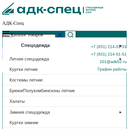
АДК-Спец
Каталог товаров
Спецодежда
+7 (831) 214-01-31
+7 (831) 214-01-51
Летняя спецодежда
101@adk52.ru
Куртки летние
График работы
Главная страница
»
Каталог
»
Перчатки «Гранат», полное
Костюмы летние
нитриловое покрытие, МБС, КЩС, р. 10, красный, арт. KS-
0
9105
Брюки/Полукомбинезоны летние
Халаты
Зимняя спецодежда
Куртки зимние