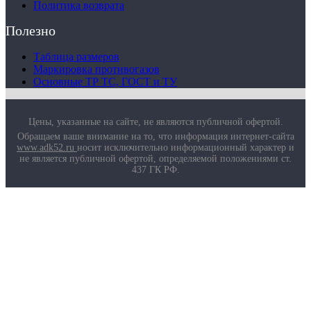
Политика возврата
Полезно
Таблица размеров
Маркировка противогазов
Основные ТР ТС, ГОСТ и ТУ
Цены, указанные на сайте, не являются публичной офертой.
Обращаем ваше внимание на то, что информация интернет-сайта
www.adk52.ru
носит исключительно информационный характер и
не является публичной офертой, определяемой положениями ст.
437 ГК РФ.
О компании
Услуги
Доставка
Полезная информация