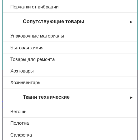
Перчатки от вибрации
Сопутствующие товары
Упаковочные материалы
Бытовая химия
Вы недавно смотрели
Товары для ремонта
Хозтовары
Контакты
Хозинвентарь
Ткани технические
+7 (831) 214-01-31
+7 (831) 214-01-51
Ветошь
101@adk52.ru
Полотна
Салфетка