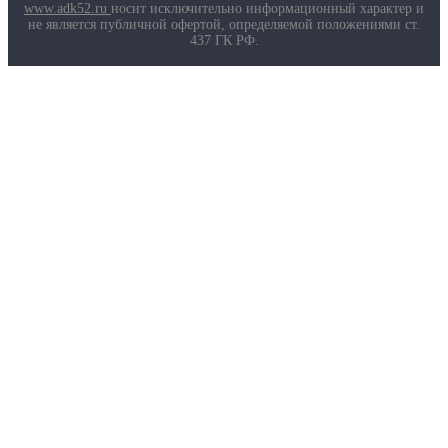
Маркировка противогазов
www.adk52.ru
носит исключительно информационный характер и
Основные ТР ТС, ГОСТ и ТУ
не является публичной офертой, определяемой положениями ст.
Контакты
437 ГК РФ.
О компании
Услуги
Доставка
Полезная информация
Таблица размеров
Маркировка противогазов
Основные ТР ТС, ГОСТ и ТУ
Контакты
© 2026 ООО
«AДК-Спец».
Политика конфиденциальности
Авторизация