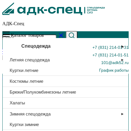
АДК-Спец
Каталог товаров
Спецодежда
+7 (831) 214-01-31
+7 (831) 214-01-51
Летняя спецодежда
101@adk52.ru
Куртки летние
График работы
Главная страница
»
Каталог
»
Перчатки нитриловые «Gward
Костюмы летние
RNF15», зеленый, арт. RNF15
0
Брюки/Полукомбинезоны летние
Халаты
Зимняя спецодежда
Куртки зимние