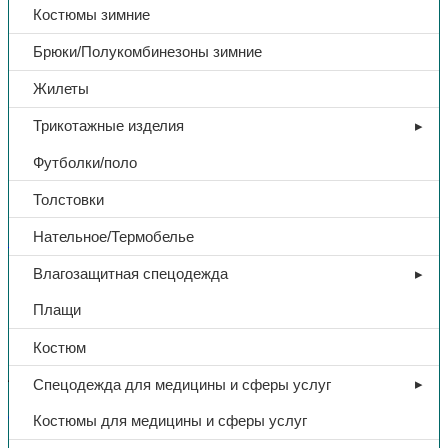
Костюмы зимние
Брюки/Полукомбинезоны зимние
Жилеты
Трикотажные изделия
Футболки/поло
Толстовки
Нательное/Термобелье
Защита рук
Влагозащитная спецодежда
Перчатки нитриловые «Gward
Плащи
RNF15», зеленый, арт. RNF15
Костюм
493,00
₽
Спецодежда для медицины и сферы услуг
Костюмы для медицины и сферы услуг
В избранное