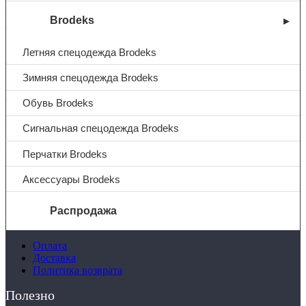
+7 (831) 214-01-31
Brodeks
+7 (831) 214-01-51
Летняя спецодежда Brodeks
101@adk52.ru
Зимняя спецодежда Brodeks
© 2026 ООО «АДК-Спец»
Обувь Brodeks
Все права защищены
Политика конфиденциальности
Сигнальная спецодежда Brodeks
Компания
Перчатки Brodeks
О компании
Аксессуары Brodeks
Услуги
Контакты
Распродажа
Покупателям
Оплата
О компании
Доставка
Услуги
Политика возврата
Доставка
Полезная информация
Полезно
Таблица размеров