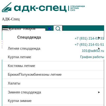
АДК-Спец
Каталог товаров
Спецодежда
+7 (831) 214-01-31
+7 (831) 214-01-51
Летняя спецодежда
101@adk52.ru
Куртки летние
График работы
Главная страница
»
Каталог
»
Перчатки х/б 4/10, ПВХ,
Костюмы летние
черный
0
Брюки/Полукомбинезоны летние
Халаты
Зимняя спецодежда
Куртки зимние