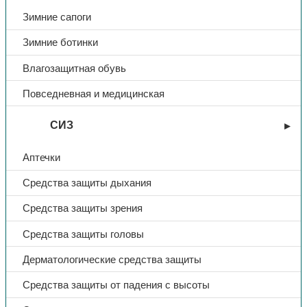
монтажные работы.
Зимние сапоги
Зимние ботинки
Тип
Перчатки
Влагозащитная обувь
Материал
х/б
Повседневная и медицинская
Цвет
черный
СИЗ
Аптечки
Покрытие
ПВХ
Средства защиты дыхания
Количество нитей
4
Средства защиты зрения
Класс вязки
10
Средства защиты головы
Дерматологические средства защиты
Количество в мешке
500
Средства защиты от падения с высоты