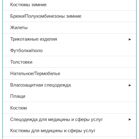
Костюмы зимние
Брюки/Полукомбинезоны зимние
Жилеты
Трикотажные изделия
Футболки/поло
Толстовки
Нательное/Термобелье
Защита рук
Влагозащитная спецодежда
Перчатки х/б 4/10, ПВХ,
Плащи
черный
Костюм
13,10
₽
Спецодежда для медицины и сферы услуг
Костюмы для медицины и сферы услуг
В избранное