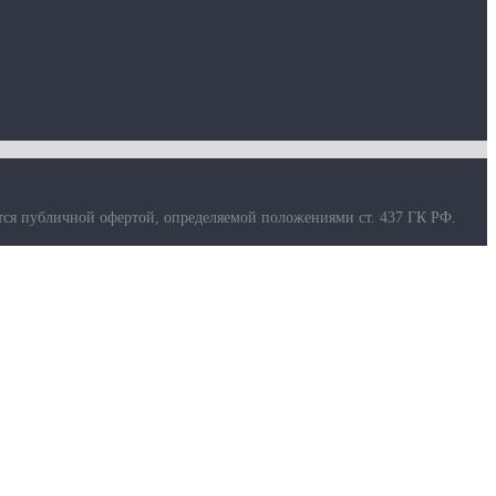
тся публичной офертой, определяемой положениями ст. 437 ГК РФ.