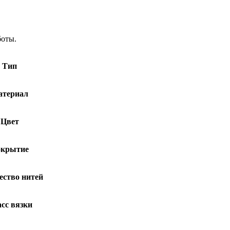
боты.
Тип
атериал
Цвет
крытие
ество нитей
сс вязки