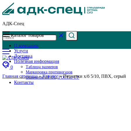
АДК-Спец
Каталог товаров
О компании
Услуги
Доставка
Полезная информация
0
Таблица размеров
Маркировка противогазов
Главная страница
»
Каталог
»
Перчатки х/б 5/10, ПВХ, серый
Основные ТР ТС, ГОСТ и ТУ
Контакты