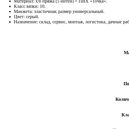
Материал: х/б пряжа (5 нитей) + ПВХ «Точка».
Класс вязки: 10.
Манжета: эластичная; размер универсальный.
Цвет: серый.
Назначение: склад, сервис, монтаж, логистика, дачные ра
М
По
Колич
Кла