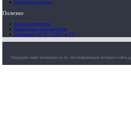
Политика возврата
Полезно
Таблица размеров
Маркировка противогазов
Основные ТР ТС, ГОСТ и ТУ
Обращаем ваше внимание на то, что информация интернет-сайта
w
О компании
Услуги
Доставка
Полезная информация
Таблица размеров
Маркировка противогазов
Основные ТР ТС, ГОСТ и ТУ