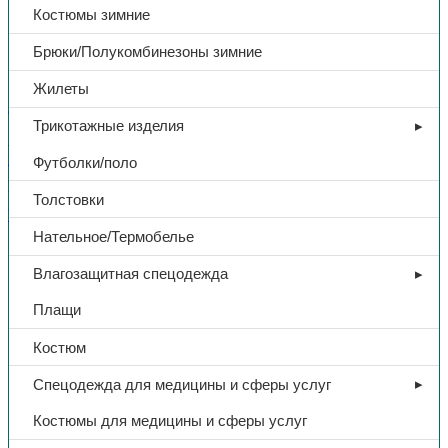
П2244-1
Костюмы зимние
Брюки/Полукомбинезоны зимние
187,00
₽
Жилеты
В избранное
Трикотажные изделия
Артикул:
П2244-1
Категории:
Защита рук
,
Перчатки от
механических воздействий
Футболки/поло
Поделиться:
Поделиться в Telegram
Поделиться в
Толстовки
Whatsapp
Поделиться в Ok
Поделиться в Vk
Нательное/Термобелье
Доп. информация
Влагозащитная спецодежда
Тип
Перчатки
Плащи
Костюм
Название
СОПОТ
Спецодежда для медицины и сферы услуг
Материал
х/б
Костюмы для медицины и сферы услуг