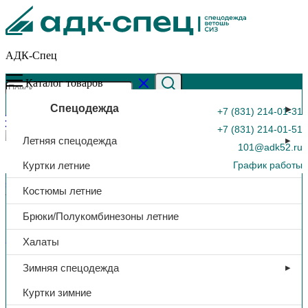
АДК-Спец
Каталог товаров
Спецодежда
+7 (831) 214-01-31
+7 (831) 214-01-51
Летняя спецодежда
101@adk52.ru
Куртки летние
График работы
Главная страница
»
Каталог
»
Перчатки х/б, рельефный
Костюмы летние
латекс, «СОПОТ», синий, арт. П2244-1
0
Брюки/Полукомбинезоны летние
Защита рук
Халаты
Перчатки х/б, рельефный
Зимняя спецодежда
латекс, «СОПОТ», синий, арт.
Куртки зимние