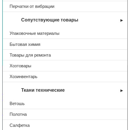
Перчатки от вибрации
Сопутствующие товары
Упаковочные материалы
Бытовая химия
Вы недавно смотрели
Товары для ремонта
Хозтовары
Контакты
Хозинвентарь
Ткани технические
+7 (831) 214-01-31
+7 (831) 214-01-51
Ветошь
101@adk52.ru
Полотна
Салфетка