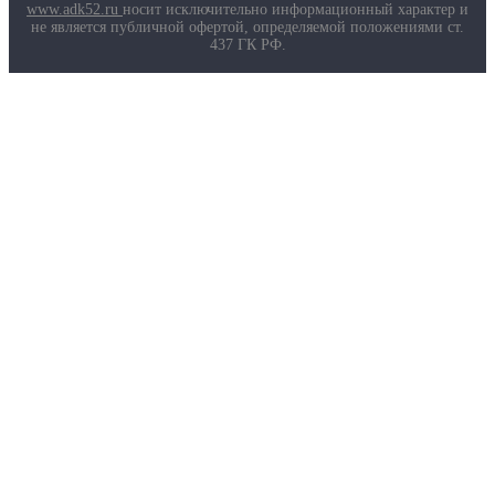
Маркировка противогазов
www.adk52.ru
носит исключительно информационный характер и
Основные ТР ТС, ГОСТ и ТУ
не является публичной офертой, определяемой положениями ст.
Контакты
437 ГК РФ.
О компании
Услуги
Доставка
Полезная информация
Таблица размеров
Маркировка противогазов
Основные ТР ТС, ГОСТ и ТУ
Контакты
© 2026 ООО
«AДК-Спец».
Политика конфиденциальности
Авторизация