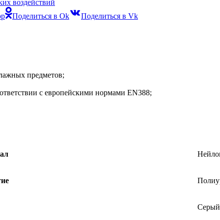
ких воздействий
pp
Поделиться в Ok
Поделиться в Vk
влажных предметов;
оответствии с европейскими нормами EN388;
ал
Нейло
ие
Полиу
Серый