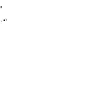
п
L, XL