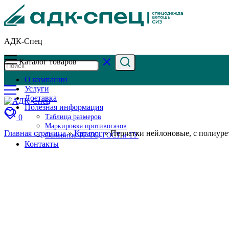
АДК-Спец
Каталог товаров
О компании
Услуги
Доставка
Полезная информация
0
Таблица размеров
Маркировка противогазов
Главная страница
»
Каталог
»
Перчатки нейлоновые, с полиурет
Основные ТР ТС, ГОСТ и ТУ
Контакты