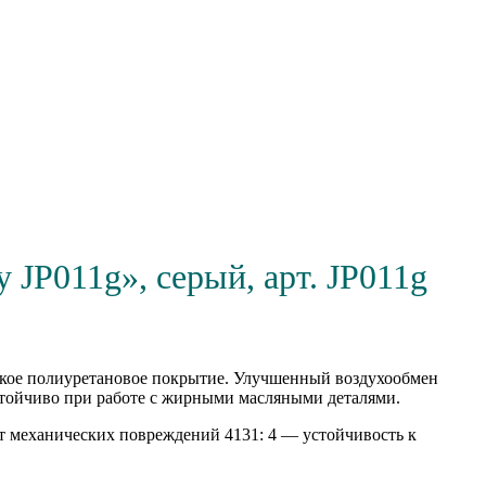
 JP011g», серый, арт. JP011g
нкое полиуретановое покрытие. Улучшенный воздухообмен
стойчиво при работе с жирными масляными деталями.
т механических повреждений 4131: 4 — устойчивость к