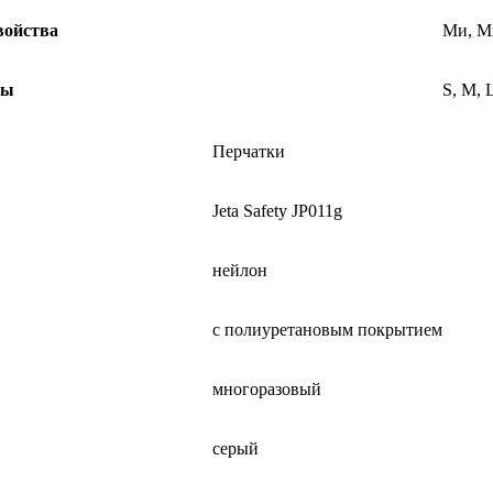
войства
Ми, М
ры
S, M, 
Перчатки
Jeta Safety JP011g
нейлон
с полиуретановым покрытием
многоразовый
серый