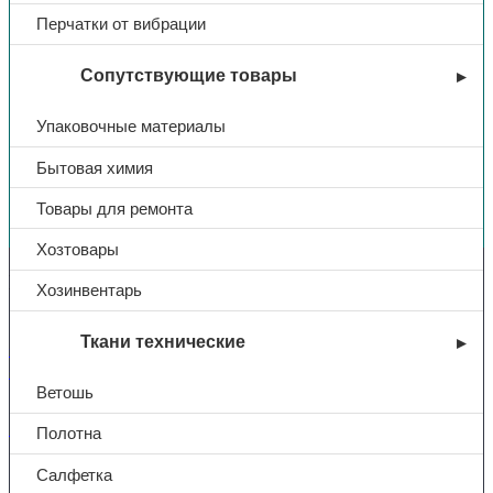
Перчатки от вибрации
Сопутствующие товары
Упаковочные материалы
Бытовая химия
Вы недавно смотрели
Товары для ремонта
Хозтовары
Контакты
Хозинвентарь
Ткани технические
+7 (831) 214-01-31
+7 (831) 214-01-51
Ветошь
101@adk52.ru
Полотна
Салфетка