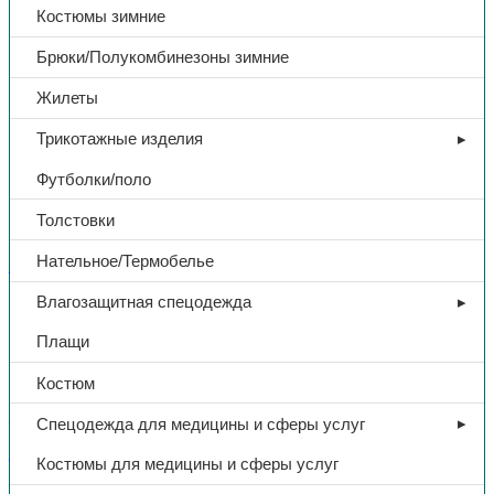
Костюмы зимние
Брюки/Полукомбинезоны зимние
Жилеты
Трикотажные изделия
Футболки/поло
Толстовки
Нательное/Термобелье
Защита рук
Влагозащитная спецодежда
Краги спилковые, двупалые,
Плащи
серый
Костюм
363,00
₽
Спецодежда для медицины и сферы услуг
Костюмы для медицины и сферы услуг
В избранное
Категории:
Защита рук
,
Перчатки от повышенных температур