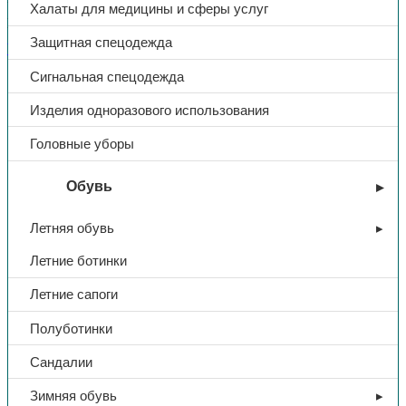
Халаты для медицины и сферы услуг
Поделиться:
Поделиться в Telegram
Поделиться в
Защитная спецодежда
Whatsapp
Поделиться в Ok
Поделиться в Vk
Сигнальная спецодежда
Доп. информация
Изделия одноразового использования
Тип
Краги
Головные уборы
Материал
спилок
Обувь
Цвет
серый
Летняя обувь
Летние ботинки
Тип покроя
двупалые
Летние сапоги
Полуботинки
Сандалии
Зимняя обувь