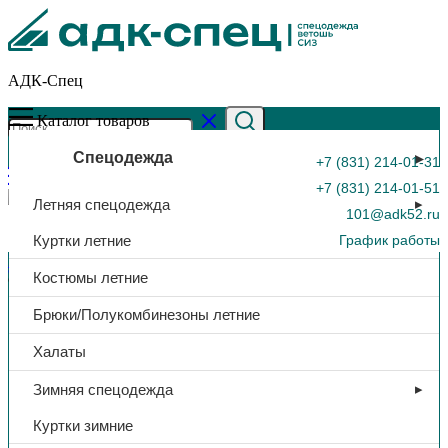
АДК-Спец
Каталог товаров
Спецодежда
+7 (831) 214-01-31
+7 (831) 214-01-51
Летняя спецодежда
101@adk52.ru
Куртки летние
График работы
Главная страница
»
Каталог
»
Краги спилковые, двупалые,
Костюмы летние
серый
0
Брюки/Полукомбинезоны летние
Халаты
Зимняя спецодежда
Куртки зимние