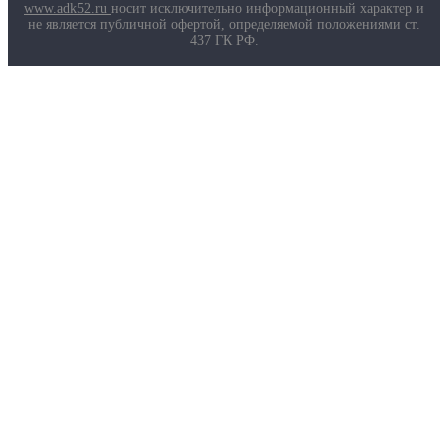
Маркировка противогазов
www.adk52.ru
носит исключительно информационный характер и
Основные ТР ТС, ГОСТ и ТУ
не является публичной офертой, определяемой положениями ст.
Контакты
437 ГК РФ.
О компании
Услуги
Доставка
Полезная информация
Таблица размеров
Маркировка противогазов
Основные ТР ТС, ГОСТ и ТУ
Контакты
© 2026 ООО
«AДК-Спец».
Политика конфиденциальности
Авторизация