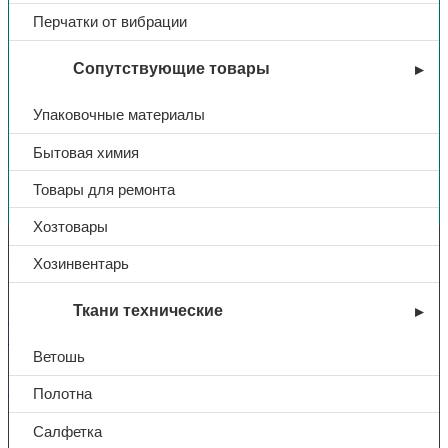
Перчатки от вибрации
Сопутствующие товары
Упаковочные материалы
Бытовая химия
Вы недавно смотрели
Товары для ремонта
Хозтовары
Контакты
Хозинвентарь
Ткани технические
+7 (831) 214-01-31
+7 (831) 214-01-51
Ветошь
101@adk52.ru
Полотна
Салфетка