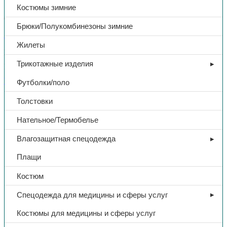
Костюмы зимние
602,00
₽
Брюки/Полукомбинезоны зимние
В избранное
Жилеты
Категории:
Защита рук
,
Перчатки от повышенных температур
Трикотажные изделия
Поделиться:
Поделиться в Telegram
Поделиться в
Whatsapp
Поделиться в Ok
Поделиться в Vk
Футболки/поло
Доп. информация
Толстовки
Нательное/Термобелье
Тип
Краги
Влагозащитная спецодежда
Название
Кевлар
Плащи
Костюм
Материал
спилок
Спецодежда для медицины и сферы услуг
Цвет
зеленый
Костюмы для медицины и сферы услуг