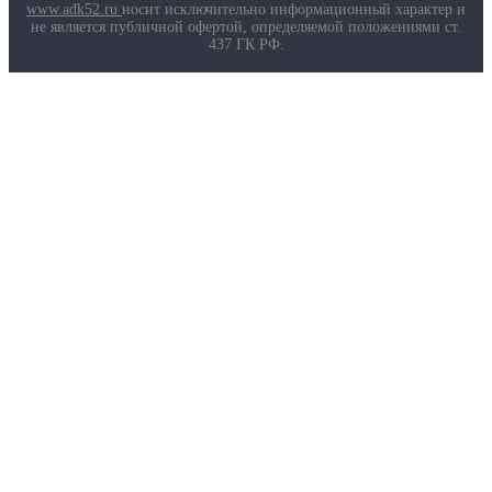
Маркировка противогазов
www.adk52.ru
носит исключительно информационный характер и
Основные ТР ТС, ГОСТ и ТУ
не является публичной офертой, определяемой положениями ст.
Контакты
437 ГК РФ.
О компании
Услуги
Доставка
Полезная информация
Таблица размеров
Маркировка противогазов
Основные ТР ТС, ГОСТ и ТУ
Контакты
© 2026 ООО
«AДК-Спец».
Политика конфиденциальности
Авторизация