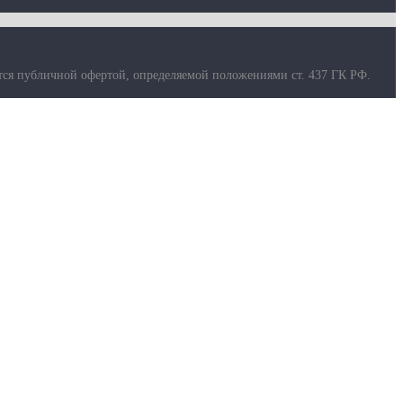
тся публичной офертой, определяемой положениями ст. 437 ГК РФ.