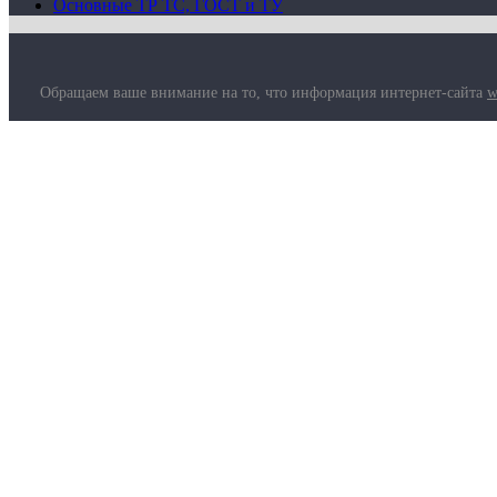
Основные ТР ТС, ГОСТ и ТУ
Обращаем ваше внимание на то, что информация интернет-сайта
w
О компании
Услуги
Доставка
Полезная информация
Таблица размеров
Маркировка противогазов
Основные ТР ТС, ГОСТ и ТУ
Контакты
© 2026 ООО
«AДК-Спец».
Политика конфиденциальности