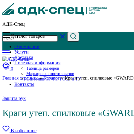
АДК-Спец
Каталог товаров
О компании
Услуги
Доставка
Полезная информация
0
Таблица размеров
Маркировка противогазов
Главная страница
»
Каталог
»
Краги утеп. спилковые «GWARD 
Основные ТР ТС, ГОСТ и ТУ
Контакты
Защита рук
Краги утеп. спилковые «GWARD
В избранное