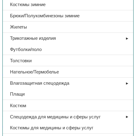
Костюмы зимние
Брюки/Полукомбинезоны зимние
Жилеты
Трикотажные изделия
Футболки/поло
Толстовки
Нательное/Термобелье
Защита рук
Влагозащитная спецодежда
Перчатки комбинированная
Плащи
кожа, р. 10, арт. G370
Костюм
305,00
₽
Спецодежда для медицины и сферы услуг
Костюмы для медицины и сферы услуг
В избранное
Артикул:
G370
Категории:
Защита рук
,
Перчатки от