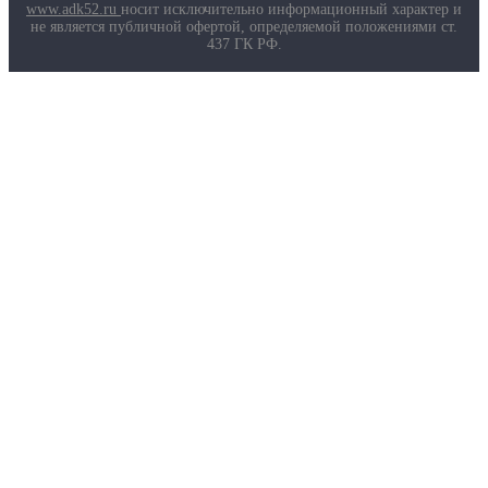
Маркировка противогазов
www.adk52.ru
носит исключительно информационный характер и
Основные ТР ТС, ГОСТ и ТУ
не является публичной офертой, определяемой положениями ст.
Контакты
437 ГК РФ.
О компании
Услуги
Доставка
Полезная информация
Таблица размеров
Маркировка противогазов
Основные ТР ТС, ГОСТ и ТУ
Контакты
© 2026 ООО
«AДК-Спец».
Политика конфиденциальности
Авторизация