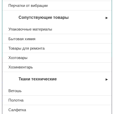
Перчатки от вибрации
Сопутствующие товары
Упаковочные материалы
Бытовая химия
Вы недавно смотрели
Товары для ремонта
Хозтовары
Контакты
Хозинвентарь
Ткани технические
+7 (831) 214-01-31
+7 (831) 214-01-51
Ветошь
101@adk52.ru
Полотна
Салфетка