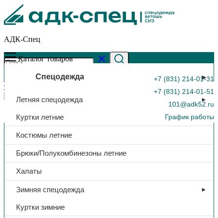
АДК-Спец
Каталог товаров
Спецодежда
+7 (831) 214-01-31
+7 (831) 214-01-51
Летняя спецодежда
101@adk52.ru
Куртки летние
График работы
Главная страница
»
Каталог
»
Перчатки комбинированная
Костюмы летние
кожа, р. 10, арт. G370
0
Брюки/Полукомбинезоны летние
Халаты
Зимняя спецодежда
Куртки зимние