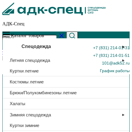
АДК-Спец
Каталог товаров
Спецодежда
+7 (831) 214-01-31
+7 (831) 214-01-51
Летняя спецодежда
101@adk52.ru
Куртки летние
График работы
Главная страница
»
Каталог
»
Перчатки «Gward VibroHIT
Костюмы летние
2.0», ADAMAS-волокна с латексным покрытием, арт. L1401
0
Брюки/Полукомбинезоны летние
Халаты
Зимняя спецодежда
Куртки зимние