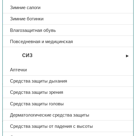
Зимние сапоги
Зимние ботинки
Защита рук
Влагозащитная обувь
Перчатки «Gward VibroHIT
Повседневная и медицинская
2.0», ADAMAS-волокна с
латексным покрытием, арт.
СИЗ
L1401
Аптечки
Средства защиты дыхания
649,00
₽
Средства защиты зрения
В избранное
Средства защиты головы
Противопорезная основа 5-го класса прочности из ADAMAS-
нитей
Дерматологические средства защиты
Латексные подушечки на одной стороне
Вспененный латекс на другой
Средства защиты от падения с высоты
Перчатки, защищающие от вибрации, часто имеют одну