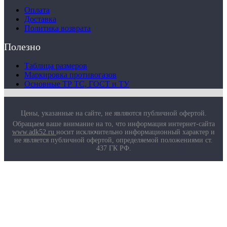
Оплата
Доставка
Политика возврата
Полезно
Таблица размеров
Маркировка противогазов
Основные ТР ТС, ГОСТ и ТУ
Цены, указанные на сайте, не являются публичной офертой.
Обращаем ваше внимание на то, что информация интернет-сайта
www.adk52.ru
носит исключительно информационный характер и
не является публичной офертой, определяемой положениями ст.
437 ГК РФ.
О компании
Услуги