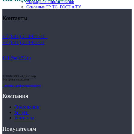
Маркировка противогазов
Основные ТР ТС, ГОСТ и ТУ
Контакты
Контакты
+7 (831) 214-01-31
+7 (831) 214-01-51
101@adk52.ru
© 2026 ООО «АДК-Спец»
Все права защищены
Политика конфиденциальности
Компания
О компании
Услуги
Контакты
Покупателям