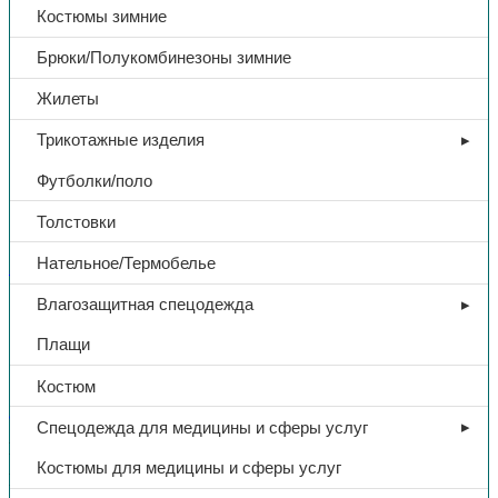
Костюмы зимние
Брюки/Полукомбинезоны зимние
Жилеты
Трикотажные изделия
Футболки/поло
Толстовки
Нательное/Термобелье
Защита рук
Влагозащитная спецодежда
Рукавицы брезентовые, с брез.
Плащи
налад., 380-420г/м2
Костюм
Спецодежда для медицины и сферы услуг
В избранное
Категории:
Защита рук
,
Рукавицы
Костюмы для медицины и сферы услуг
Поделиться:
Поделиться в Telegram
Поделиться в