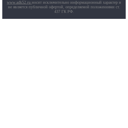
Маркировка противогазов
www.adk52.ru
носит исключительно информационный характер и
Основные ТР ТС, ГОСТ и ТУ
не является публичной офертой, определяемой положениями ст.
Контакты
437 ГК РФ.
О компании
Услуги
Доставка
Полезная информация
Таблица размеров
Маркировка противогазов
Основные ТР ТС, ГОСТ и ТУ
Контакты
© 2026 ООО
«AДК-Спец».
Политика конфиденциальности
Авторизация