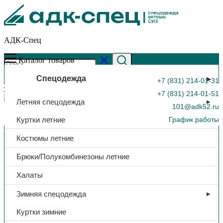
АДК-Спец
Каталог товаров
Спецодежда
+7 (831) 214-01-31
+7 (831) 214-01-51
Летняя спецодежда
101@adk52.ru
Куртки летние
График работы
Главная страница
»
Каталог
»
Рукавицы брезентовые, с брез.
Костюмы летние
налад., 380-420г/м2
0
Брюки/Полукомбинезоны летние
Халаты
Зимняя спецодежда
Куртки зимние