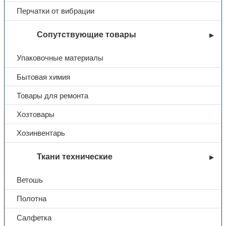
Перчатки от вибрации
Сопутствующие товары
Упаковочные материалы
Бытовая химия
Вы недавно смотрели
Товары для ремонта
Хозтовары
Контакты
Хозинвентарь
Ткани технические
+7 (831) 214-01-31
+7 (831) 214-01-51
Ветошь
101@adk52.ru
Полотна
Салфетка