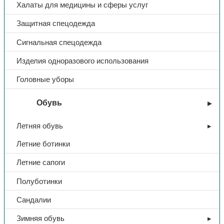
Халаты для медицины и сферы услуг
Whatsapp
Поделиться в Ok
Поделиться в Vk
Доп. информация
Защитная спецодежда
Сигнальная спецодежда
Тип
Рукавицы
Изделия одноразового использования
Материал
брезент
Головные уборы
Обувь
Наладонник
брезент
Летняя обувь
Плотность
380-420
Летние ботинки
Летние сапоги
Полуботинки
Сандалии
Зимняя обувь