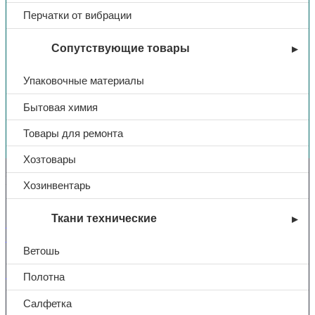
Перчатки от вибрации
Сопутствующие товары
Упаковочные материалы
Бытовая химия
Вы недавно смотрели
Товары для ремонта
Хозтовары
Контакты
Хозинвентарь
Ткани технические
+7 (831) 214-01-31
+7 (831) 214-01-51
Ветошь
101@adk52.ru
Полотна
Салфетка