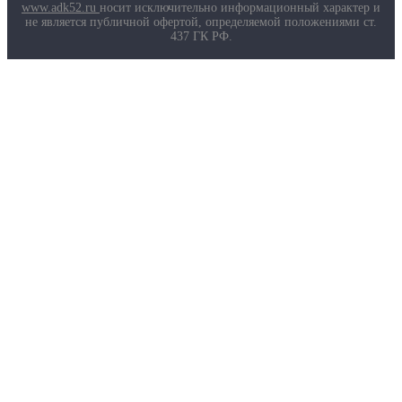
Маркировка противогазов
www.adk52.ru
носит исключительно информационный характер и
Основные ТР ТС, ГОСТ и ТУ
не является публичной офертой, определяемой положениями ст.
Контакты
437 ГК РФ.
О компании
Услуги
Доставка
Полезная информация
Таблица размеров
Маркировка противогазов
Основные ТР ТС, ГОСТ и ТУ
Контакты
© 2026 ООО
«AДК-Спец».
Политика конфиденциальности
Авторизация