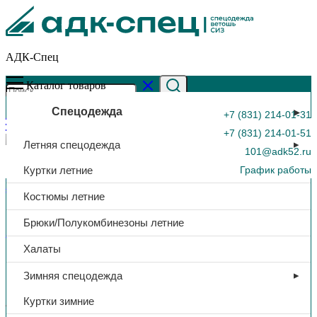
АДК-Спец
Каталог товаров
Спецодежда
+7 (831) 214-01-31
+7 (831) 214-01-51
Летняя спецодежда
101@adk52.ru
Куртки летние
График работы
Главная страница
»
Каталог
»
Рукавицы х/б, с ПВХ налад.
Костюмы летние
0
Брюки/Полукомбинезоны летние
Защита рук
Халаты
Рукавицы х/б, с ПВХ налад.
Зимняя спецодежда
Куртки зимние
44,00
₽