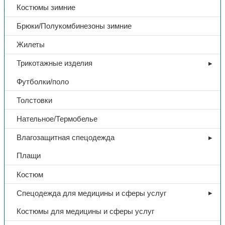
Костюмы зимние
В избранное
Категории:
Защита рук
,
Рукавицы
Брюки/Полукомбинезоны зимние
Поделиться:
Поделиться в Telegram
Поделиться в
Жилеты
Whatsapp
Поделиться в Ok
Поделиться в Vk
Трикотажные изделия
Доп. информация
Футболки/поло
Тип
Рукавицы
Толстовки
Нательное/Термобелье
Материал
х/б
Влагозащитная спецодежда
Наладонник
ПВХ
Плащи
Костюм
Спецодежда для медицины и сферы услуг
Костюмы для медицины и сферы услуг